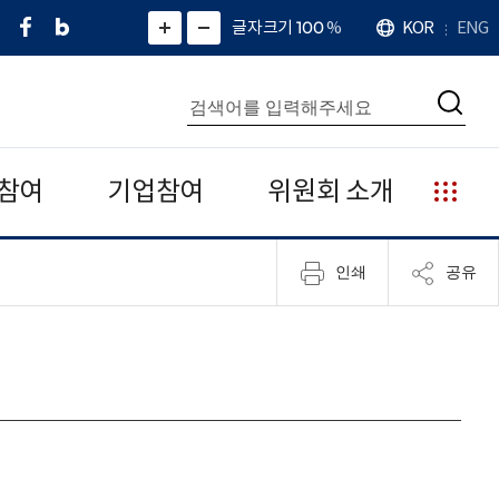
페
네
X
확
글자크기 100
%
KOR
ENG
언
화
화
이
이
(
대
어
면
면
스
버
트
수
확
축
북
블
위
대
통
소
치
검
로
터
합
색
그
)
검
색
참여
기업참여
위원회 소개
누
리
집
인쇄
공유
안
내