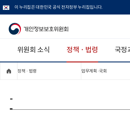
이 누리집은 대한민국 공식 전자정부 누리집입니다.
개
인
위원회 소식
정책 · 법령
국정
정
보
"접기,펼치기"
"접기,펼치기
정책 · 법령
업무계획·국회
보
호
-
위
원