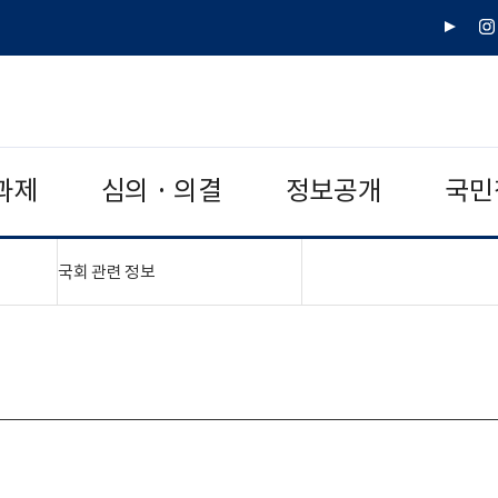
유
인
튜
스
브
타
그
램
과제
심의 · 의결
정보공개
국민
"
"접기,펼치기"
국회 관련 정보