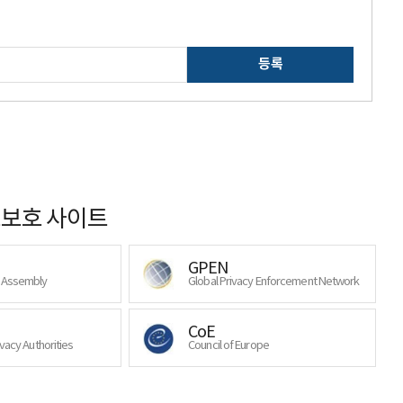
등록
보호 사이트
GPEN
y Assembly
Global Privacy Enforcement Network
CoE
ivacy Authorities
Council of Europe