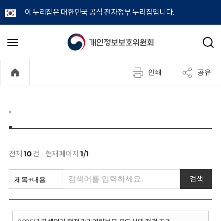
이 누리집은 대한민국 공식 전자정부 누리집입니다.
개
메
검
뉴
색
인
열
인쇄
공유
기
정
보
-
보
호
전체
10
건 · 현재페이지
1/1
위
검색
원