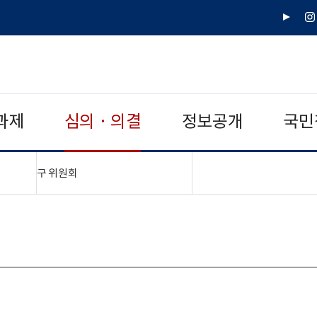
유
인
튜
스
브
타
그
램
과제
심의 · 의결
정보공개
국민
"접기,펼치기"
구 위원회