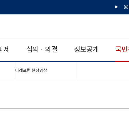
유
인
튜
스
브
타
그
램
과제
심의 · 의결
정보공개
국민
치기"
"접기,펼치기"
미래포럼 현장영상