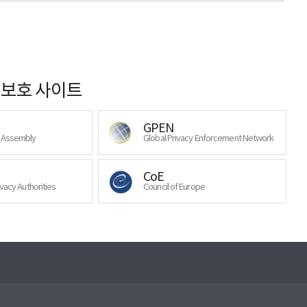
보호 사이트
GPEN
y Assembly
Global Privacy Enforcement Network
CoE
ivacy Authorities
Council of Europe