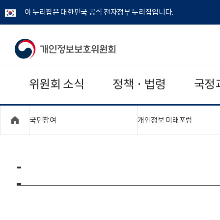
이 누리집은 대한민국 공식 전자정부 누리집입니다.
개
인
위원회 소식
정책 · 법령
국정
정
보
"접기,펼치기"
"접기,펼
국민참여
개인정보 미래포럼
보
호
-
위
원