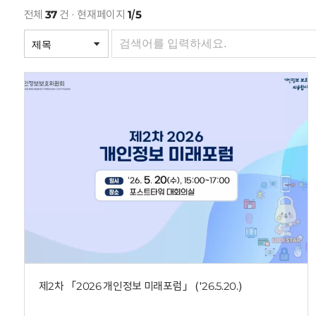
회
전체
37
건 · 현재페이지
1/5
제2차 「2026 개인정보 미래포럼」 ('26.5.20.)