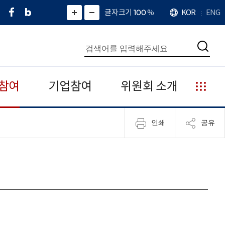
페
네
X
확
글자크기 100
%
KOR
ENG
언
화
화
이
이
(
대
어
면
면
스
버
트
수
확
축
북
블
위
대
통
소
치
검
로
터
합
색
그
)
검
색
참여
기업참여
위원회 소개
누
리
집
인쇄
공유
안
내