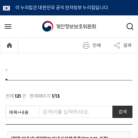
이 누리집은 대한민국 공식 전자정부 누리집입니다.
개
메
검
뉴
색
인
열
인쇄
공유
기
정
보
-
보
호
전체
121
건 · 현재페이지
1/13
위
검색
원