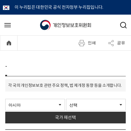
이 누리집은 대한민국 공식 전자정부 누리집입니다.
개
메
검
뉴
색
인
열
인쇄
공유
기
정
보
-
보
각 국의 개인정보보호 관련 주요 정책, 법 제개정 동향 등을 소개합니다.
호
위
원
국가 재선택