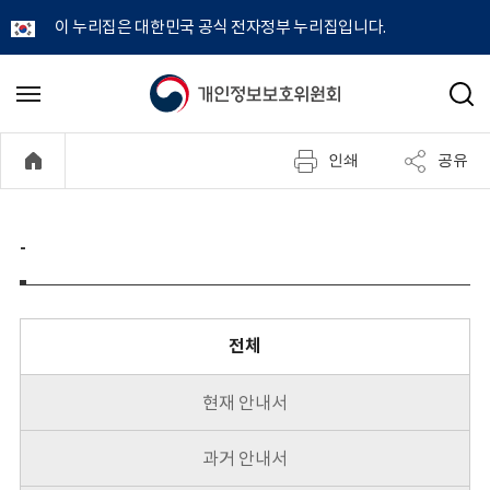
이 누리집은 대한민국 공식 전자정부 누리집입니다.
개
메
검
뉴
색
인
열
인쇄
공유
기
정
보
-
보
호
전체
위
현재 안내서
원
과거 안내서