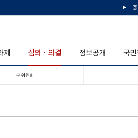
유
인
튜
스
브
타
그
램
과제
심의 · 의결
정보공개
국민
"접기,펼치기"
구 위원회