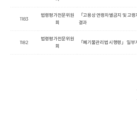
법령평가전문위원
「고용상 연령차별금지 및 고령
1183
회
결과
법령평가전문위원
1182
「폐기물관리법 시행령」 일부개
회