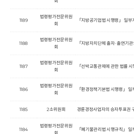
회
법령평가전문위원
1189
「지방공기업법 시행령」 일부개
회
법령평가전문위원
1188
「지방자치단체 출자·출연기관의
회
법령평가전문위원
1187
「선박교통관제에 관한 법률 시
회
법령평가전문위원
1186
「환경정책기본법 시행령」 일부
회
1185
2소위원회
경륜경정사업자의 승자투표권 구
법령평가전문위원
1184
「폐기물관리법 시행규칙」 일부
회