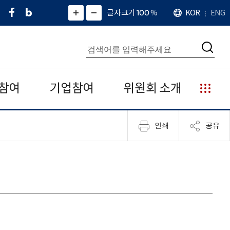
페
네
X
확
글자크기 100
%
KOR
ENG
언
화
화
이
이
(
대
어
면
면
스
버
트
수
확
축
북
블
위
대
통
소
치
검
로
터
합
색
그
)
검
색
참여
기업참여
위원회 소개
누
리
집
인쇄
공유
안
내