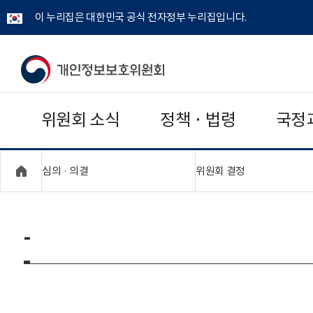
이 누리집은 대한민국 공식 전자정부 누리집입니다.
개
인
위원회 소식
정책 · 법령
국정
정
보
"접기,펼치기"
"접기,펼치기"
심의 · 의결
위원회 결정
보
호
-
위
원