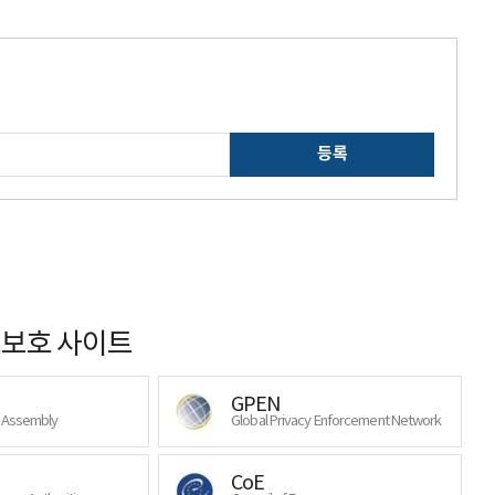
등록
보호 사이트
GPEN
y Assembly
Global Privacy Enforcement Network
CoE