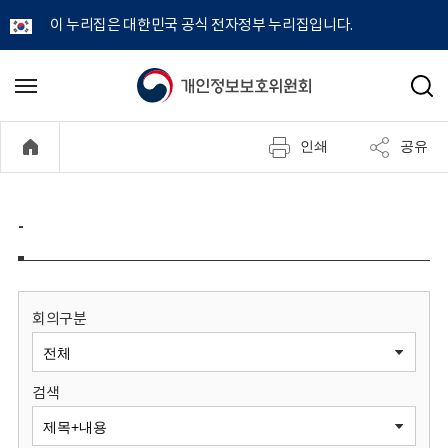
이 누리집은 대한민국 공식 전자정부 누리집입니다.
개
메
검
뉴
색
인
열
인쇄
공유
기
정
보
-
보
호
회의구분
위
검색
원