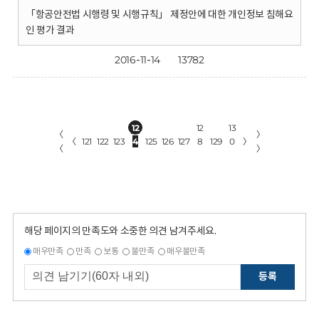
「항공안전법 시행령 및 시행규칙」 제정안에 대한 개인정보 침해요
인 평가 결과
2016-11-14
13782
12
12
13
〈
〉
〈
121
122
123
4
125
126
127
8
129
0
〉
〈
〉
해당 페이지의 만족도와 소중한 의견 남겨주세요.
매우만족
만족
보통
불만족
매우불만족
등록