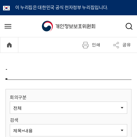
이 누리집은 대한민국 공식 전자정부 누리집입니다.
개
메
검
뉴
색
인
열
인쇄
공유
기
정
보
-
보
호
회의구분
위
검색
원