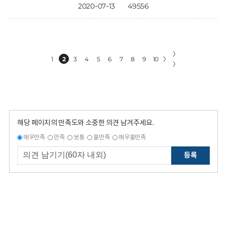
2020-07-13
49556
〉
1
2
3
4
5
6
7
8
9
10
〉
〉
해당 페이지의 만족도와 소중한 의견 남겨주세요.
매우만족
만족
보통
불만족
매우불만족
등록