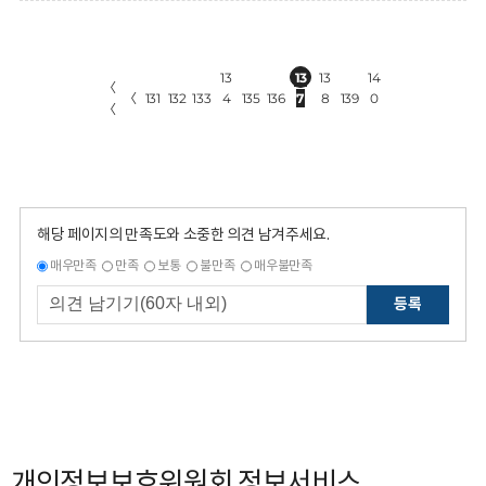
13
13
13
14
〈
〈
131
132
133
4
135
136
7
8
139
0
〈
해당 페이지의 만족도와 소중한 의견 남겨주세요.
매우만족
만족
보통
불만족
매우불만족
등록
개인정보보호위원회 정보서비스