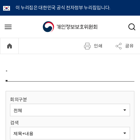
이 누리집은 대한민국 공식 전자정부 누리집입니다.
개
메
검
뉴
색
인
열
인쇄
공유
기
정
보
-
보
호
회의구분
위
검색
원