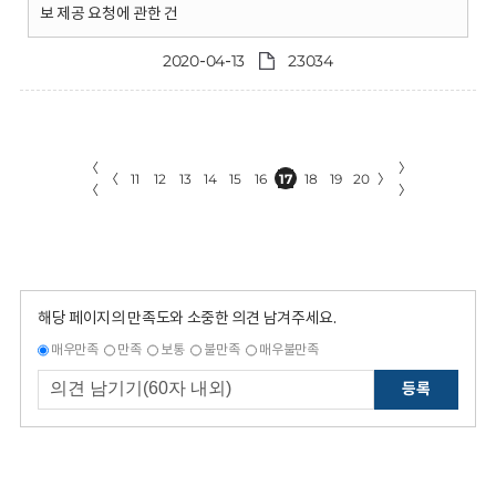
보 제공 요청에 관한 건
2020-04-13
23034
〈
〉
〈
11
12
13
14
15
16
17
18
19
20
〉
〈
〉
해당 페이지의 만족도와 소중한 의견 남겨주세요.
매우만족
만족
보통
불만족
매우불만족
등록