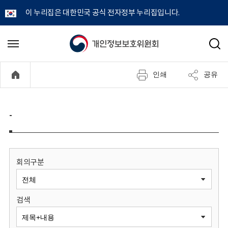
이 누리집은 대한민국 공식 전자정부 누리집입니다.
개
메
검
뉴
색
인
열
인쇄
공유
기
정
보
-
보
호
회의구분
위
검색
원