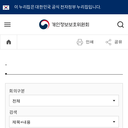
이 누리집은 대한민국 공식 전자정부 누리집입니다.
개
메
검
뉴
색
인
열
인쇄
공유
기
정
보
-
보
호
회의구분
위
검색
원