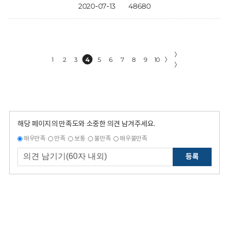
2020-07-13
48680
〉
1
2
3
4
5
6
7
8
9
10
〉
〉
해당 페이지의 만족도와 소중한 의견 남겨주세요.
매우만족
만족
보통
불만족
매우불만족
등록