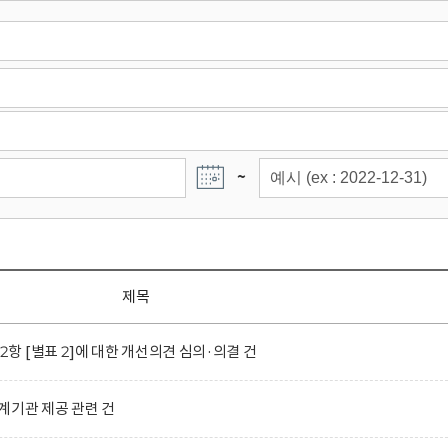
~
제목
 [별표 2]에 대한 개선의견 심의·의결 건
계기관 제공 관련 건