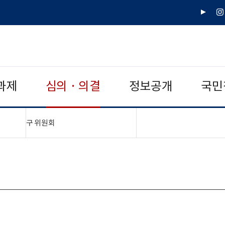
유
인
튜
스
브
타
그
램
과제
심의 · 의결
정보공개
국민
"접기,펼치기"
구 위원회