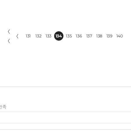
〈
〈
131
132
133
134
135
136
137
138
139
140
〈
만족