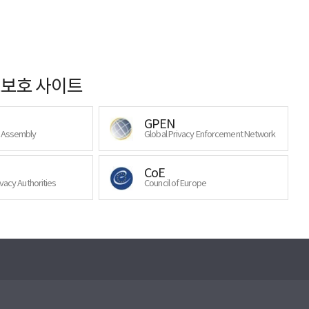
보호 사이트
GPEN
y Assembly
Global Privacy Enforcement Network
CoE
ivacy Authorities
Council of Europe