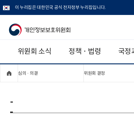
이 누리집은 대한민국 공식 전자정부 누리집입니다.
개
인
위원회 소식
정책 · 법령
국정
정
보
"접기,펼치기"
"접기,펼치기"
심의 · 의결
위원회 결정
보
호
-
위
원