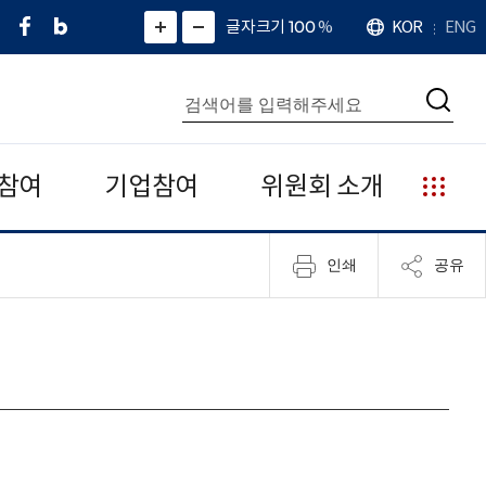
페
네
X
확
글자크기 100
%
KOR
ENG
언
화
화
이
이
(
대
어
면
면
스
버
트
수
확
축
북
블
위
대
통
소
치
검
로
터
합
색
그
)
검
색
참여
기업참여
위원회 소개
누
리
집
인쇄
공유
안
내