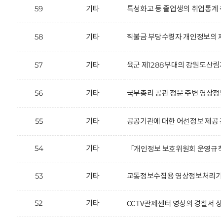
59
기타
특성화고 등 졸업생의 취업통계 
58
기타
직불금 부당수령자 개인정보의 제
57
기타
육군 제1288부대의 강원도산림
56
기타
국무총리 공관 정문 주변 영상정
55
기타
공공기관에 대한 어선정보 제공 
54
기타
「개인정보 보호위원회 운영규
53
기타
교통정보수집용 영상정보처리기기
52
기타
CCTV관제센터 영상의 경찰서 