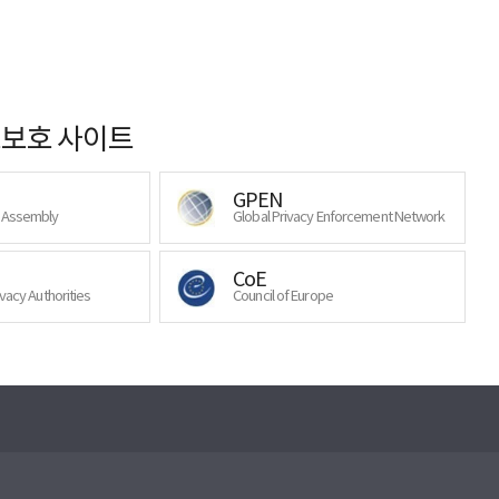
보호 사이트
GPEN
y Assembly
Global Privacy Enforcement Network
CoE
ivacy Authorities
Council of Europe