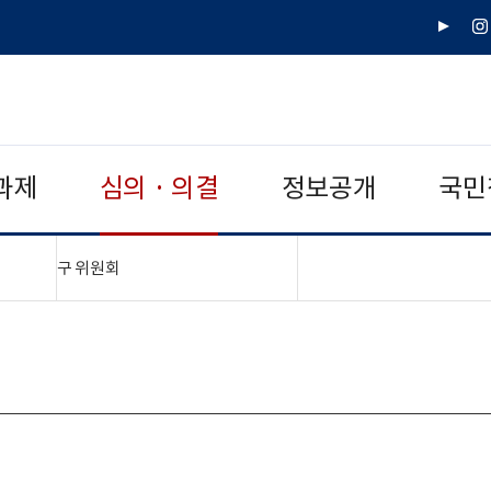
유
인
튜
스
브
타
그
램
과제
심의 · 의결
정보공개
국민
"접기,펼치기"
구 위원회