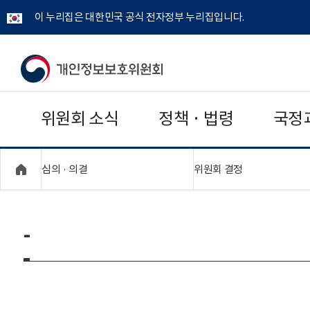
이 누리집은 대한민국 공식 전자정부 누리집입니다.
개
인
위원회 소식
정책 · 법령
국정
정
보
"접기,펼치기"
"접기,펼치기"
심의 · 의결
위원회 결정
보
호
-
위
원