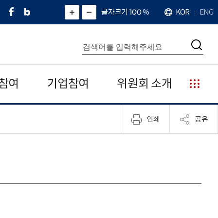
페
네
X
확
글자크기 100
%
KOR
ENG
언
화
화
이
이
(
대
어
면
면
스
버
트
수
확
축
북
블
위
대
통
소
치
검
로
터
합
색
그
)
검
색
참여
기업참여
위원회 소개
누
리
집
인쇄
공유
안
내