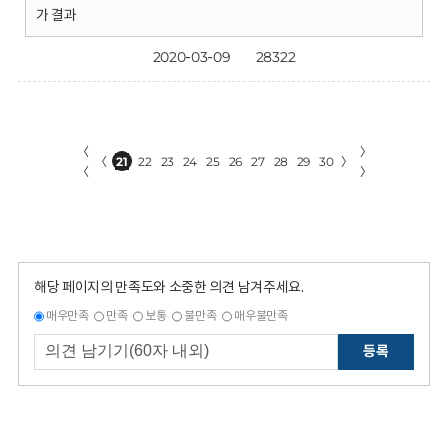
가 결과
2020-03-09
28322
〈
〉
〈
21
22
23
24
25
26
27
28
29
30
〉
〈
〉
해당 페이지의 만족도와 소중한 의견 남겨주세요.
매우만족
만족
보통
불만족
매우불만족
등록