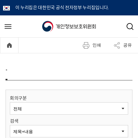
이 누리집은 대한민국 공식 전자정부 누리집입니다.
개
메
검
뉴
색
인
열
인쇄
공유
기
정
보
-
보
호
회의구분
위
검색
원