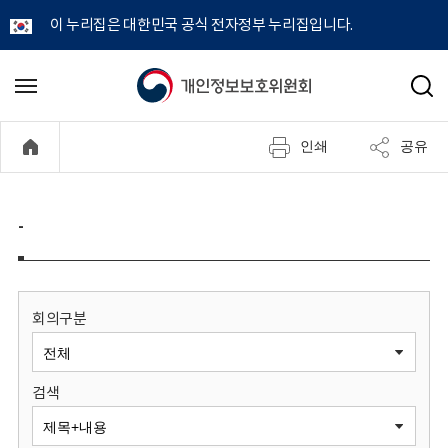
이 누리집은 대한민국 공식 전자정부 누리집입니다.
개
메
검
뉴
색
인
열
인쇄
공유
기
정
보
-
보
호
회의구분
위
검색
원