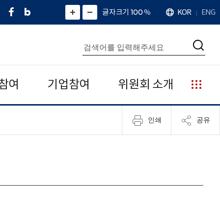
페
네
X
확
글자크기 100
%
KOR
ENG
언
화
화
이
이
(
대
어
면
면
스
버
트
수
확
축
북
블
위
대
통
소
치
검
로
터
합
색
그
)
검
색
참여
기업참여
위원회 소개
누
리
집
인쇄
공유
안
내