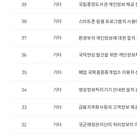
39
기타
국립중앙도서관 개인정보 제공 
38
기타
스마트폰 응용 프로그램의 사용
37
기타
환경부의 개인정보에 대한 질의 
36
기타
국악연감 발간을 위한 개인정보처
35
기타
폐업 국제결혼중개업소 이용자 신
34
기타
영상정보처리기기 안내판 설치 
33
기타
금융지주회사등의 고객정보 제공
32
기타
국군재정관리단의 처리정보의 이