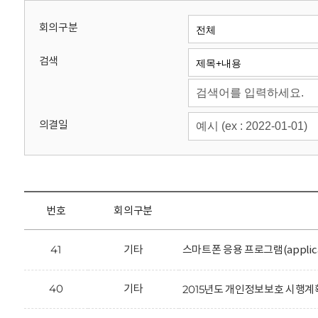
회
회의구분
검색
의결일
번호
회의구분
41
기타
스마트폰 응용 프로그램(applic
40
기타
2015년도 개인정보보호 시행계획