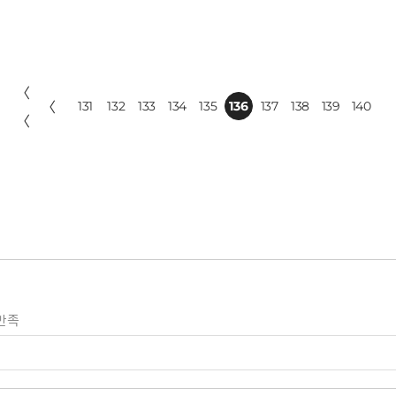
〈
〈
131
132
133
134
135
136
137
138
139
140
〈
만족