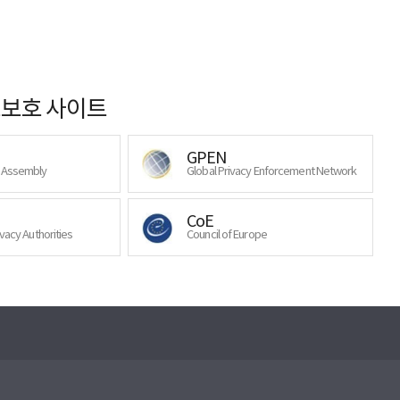
보호 사이트
GPEN
y Assembly
Global Privacy Enforcement Network
CoE
ivacy Authorities
Council of Europe