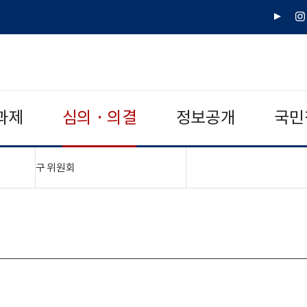
유
인
튜
스
브
타
그
램
과제
심의 · 의결
정보공개
국민
"접기,펼치기"
구 위원회