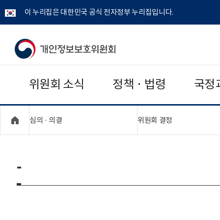
이 누리집은 대한민국 공식 전자정부 누리집입니다.
개
인
위원회 소식
정책 · 법령
국정
정
보
"접기,펼치기"
"접기,펼치기"
심의 · 의결
위원회 결정
보
호
-
위
원