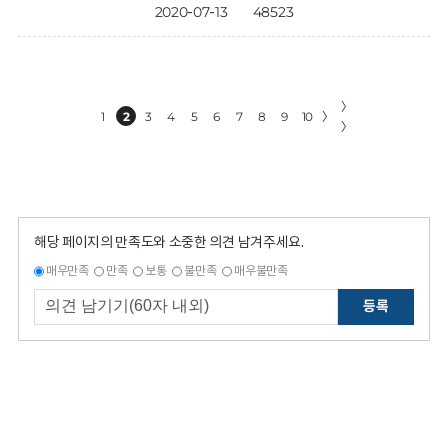
2020-07-13
48523
〉
1
2
3
4
5
6
7
8
9
10
〉
〉
해당 페이지의 만족도와 소중한 의견 남겨주세요.
매우만족
만족
보통
불만족
매우불만족
등록