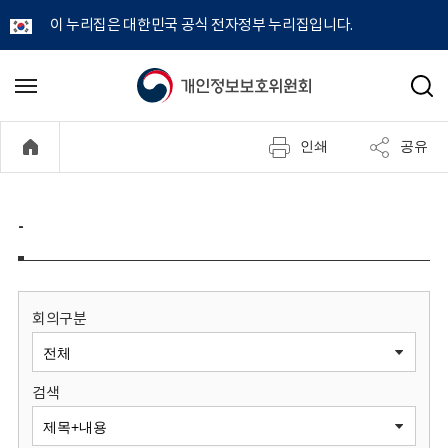
이 누리집은 대한민국 공식 전자정부 누리집입니다.
개
메
검
뉴
색
인
열
인쇄
공유
기
정
보
-
보
호
회의구분
위
검색
원