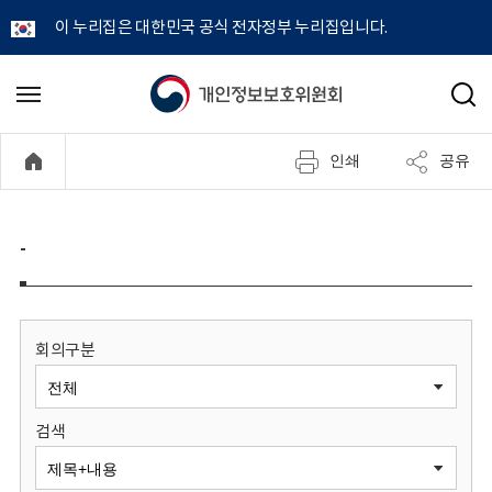
이 누리집은 대한민국 공식 전자정부 누리집입니다.
개
메
검
뉴
색
인
열
인쇄
공유
기
정
보
-
보
호
회의구분
위
검색
원