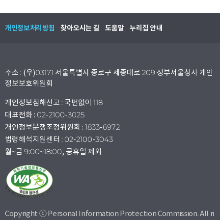
개인정보처리방침
찾아오시는 길
도움말
누리집 안내
주소 : (우)03171 서울특별시 종로구 세종대로 209 정부서울청사 개인
정보보호위원회
개인정보침해신고 : 국번없이 118
대표전화 : 02-2100-3025
개인정보분쟁조정위원회 : 1833-6972
법령해석지원센터 : 02-2100-3043
월~금 9:00~18:00, 공휴일 제외
Copyright ⓒ Personal Information Protection Commission. All ri