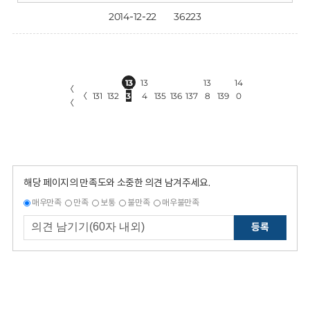
2014-12-22
36223
13
13
13
14
〈
〈
131
132
3
4
135
136
137
8
139
0
〈
해당 페이지의 만족도와 소중한 의견 남겨주세요.
매우만족
만족
보통
불만족
매우불만족
등록