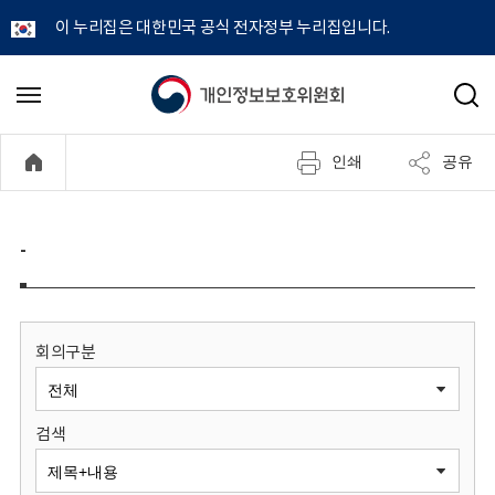
이 누리집은 대한민국 공식 전자정부 누리집입니다.
개
메
검
뉴
색
인
열
인쇄
공유
기
정
보
-
보
호
회의구분
위
검색
원