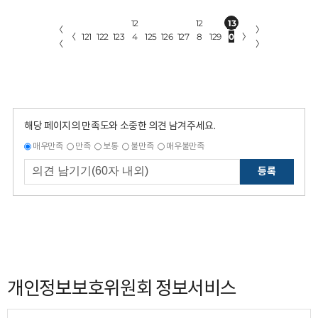
12
12
13
〈
〉
〈
121
122
123
4
125
126
127
8
129
0
〉
〈
〉
해당 페이지의 만족도와 소중한 의견 남겨주세요.
매우만족
만족
보통
불만족
매우불만족
등록
개인정보보호위원회 정보서비스