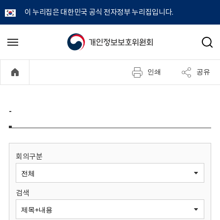
이 누리집은 대한민국 공식 전자정부 누리집입니다.
개
메
검
뉴
색
인
열
인쇄
공유
기
정
보
-
보
호
회의구분
위
검색
원