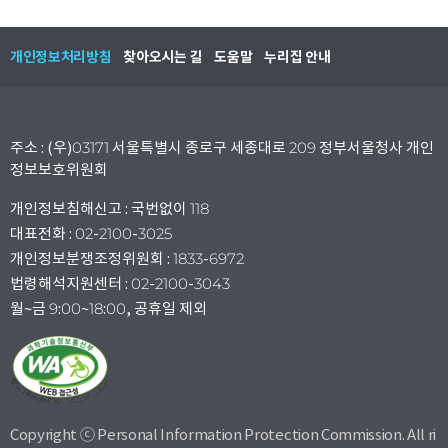
개인정보처리방침
찾아오시는 길
도움말
누리집 안내
주소 : (우)03171 서울특별시 종로구 세종대로 209 정부서울청사 개인
정보보호위원회
개인정보침해신고 : 국번없이 118
대표전화 : 02-2100-3025
개인정보분쟁조정위원회 : 1833-6972
법령해석지원센터 : 02-2100-3043
월~금 9:00~18:00, 공휴일 제외
Copyright ⓒ Personal Information Protection Commission. All ri