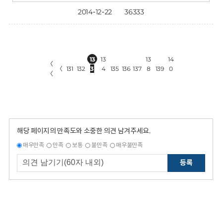
2014-12-22
36333
13
13
13
14
〈
〈
131
132
3
4
135
136
137
8
139
0
〈
해당 페이지의 만족도와 소중한 의견 남겨주세요.
매우만족
만족
보통
불만족
매우불만족
등록