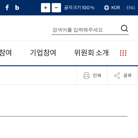
페
네
X
확
글자크기 100
%
KOR
ENG
언
화
화
이
이
(
대
어
면
면
스
버
트
수
확
축
북
블
위
대
통
소
치
검
로
터
합
색
그
)
검
색
참여
기업참여
위원회 소개
누
리
집
인쇄
공유
안
내