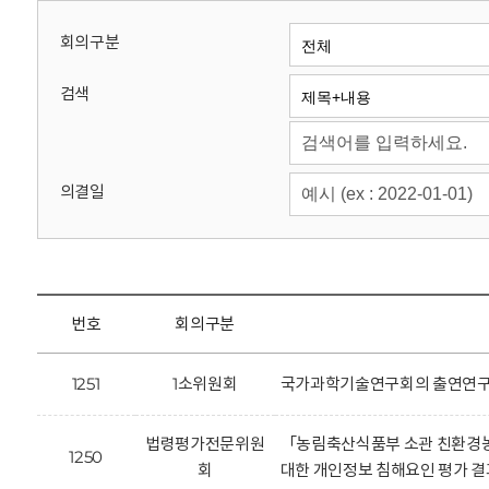
회
회의구분
검색
의결일
번호
회의구분
1251
1소위원회
국가과학기술연구회의 출연연구기
법령평가전문위원
「농림축산식품부 소관 친환경농
1250
회
대한 개인정보 침해요인 평가 결