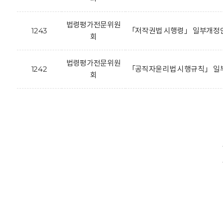
법령평가전문위원
1243
「저작권법 시행령」 일부개정안
회
법령평가전문위원
1242
「공직자윤리법 시행규칙」 일부
회