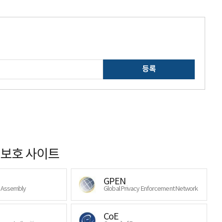
등록
보호 사이트
GPEN
y Assembly
Global Privacy Enforcement Network
CoE