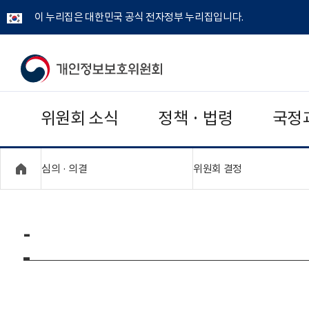
이 누리집은 대한민국 공식 전자정부 누리집입니다.
개
인
위원회 소식
정책 · 법령
국정
정
보
"접기,펼치기"
"접기,펼치기"
심의 · 의결
위원회 결정
보
호
-
위
원