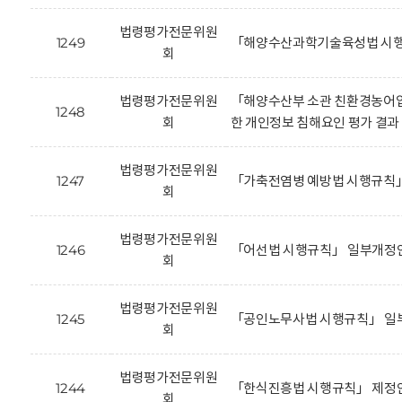
법령평가전문위원
1249
「해양수산과학기술육성법 시행
회
법령평가전문위원
「해양수산부 소관 친환경농어업
1248
회
한 개인정보 침해요인 평가 결과
법령평가전문위원
1247
「가축전염병 예방법 시행규칙」
회
법령평가전문위원
1246
「어선법 시행규칙」 일부개정안
회
법령평가전문위원
1245
「공인노무사법 시행규칙」 일부
회
법령평가전문위원
1244
「한식진흥법 시행규칙」 제정안
회