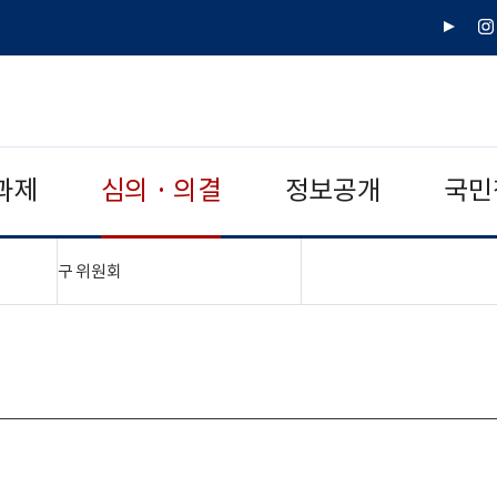
유
인
튜
스
브
타
그
램
과제
심의 · 의결
정보공개
국민
"접기,펼치기"
구 위원회