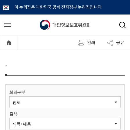
이 누리집은 대한민국 공식 전자정부 누리집입니다.
개
메
검
뉴
색
인
열
인쇄
공유
기
정
보
-
보
호
회의구분
위
검색
원