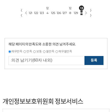
12
12
13
〈
〉
〈
121
122
123
4
125
126
127
8
129
0
〉
〈
〉
해당 페이지의 만족도와 소중한 의견 남겨주세요.
매우만족
만족
보통
불만족
매우불만족
등록
개인정보보호위원회 정보서비스