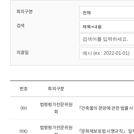
회
회의구분
검색
의결일
번호
회의구분
법령평가전문위원
991
「건축물의 분양에 관한 법률 
회
법령평가전문위원
990
「문화재보호법 시행규칙」 일부