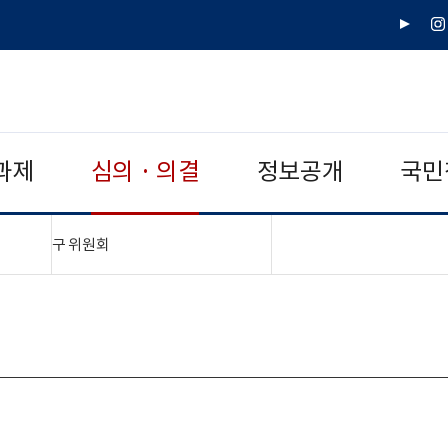
유
인
튜
스
브
타
그
램
과제
심의 · 의결
정보공개
국민
"접기,펼치기"
구 위원회