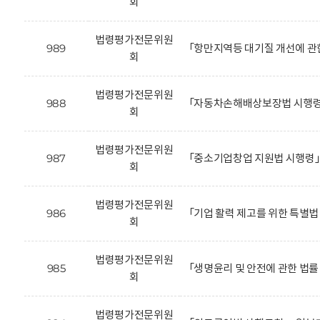
회
법령평가전문위원
989
「항만지역등 대기질 개선에 관
회
법령평가전문위원
988
「자동차손해배상보장법 시행령
회
법령평가전문위원
987
「중소기업창업 지원법 시행령」
회
법령평가전문위원
986
「기업 활력 제고를 위한 특별법
회
법령평가전문위원
985
「생명윤리 및 안전에 관한 법률
회
법령평가전문위원