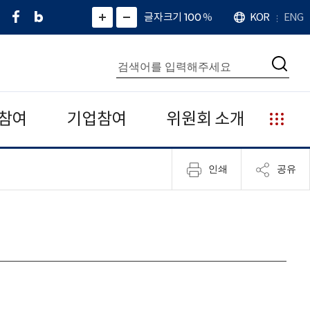
페
네
X
확
글자크기 100
%
KOR
ENG
언
화
화
이
이
(
대
어
면
면
스
버
트
수
확
축
북
블
위
대
통
소
치
검
로
터
합
색
그
)
검
색
참여
기업참여
위원회 소개
누
리
집
인쇄
공유
안
내