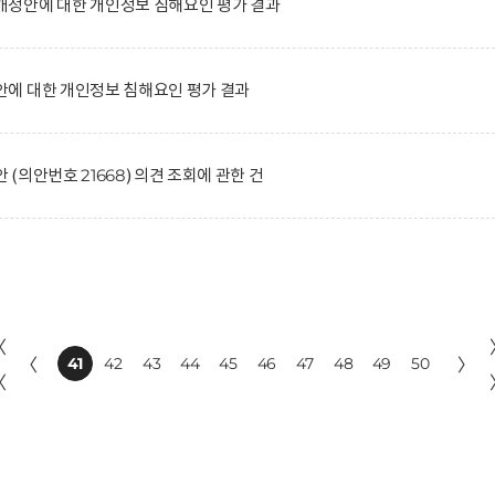
정안에 대한 개인정보 침해요인 평가 결과
에 대한 개인정보 침해요인 평가 결과
의안번호 21668) 의견 조회에 관한 건
〈
〈
41
42
43
44
45
46
47
48
49
50
〉
〈