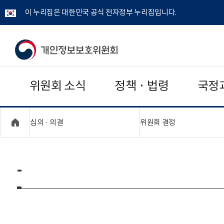
이 누리집은 대한민국 공식 전자정부 누리집입니다.
개
인
위원회 소식
정책 · 법령
국정
정
보
"접기,펼치기"
"접기,펼치기"
심의 · 의결
위원회 결정
보
호
-
위
원