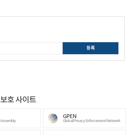
등록
보호 사이트
GPEN
y Assembly
Global Privacy Enforcement Network