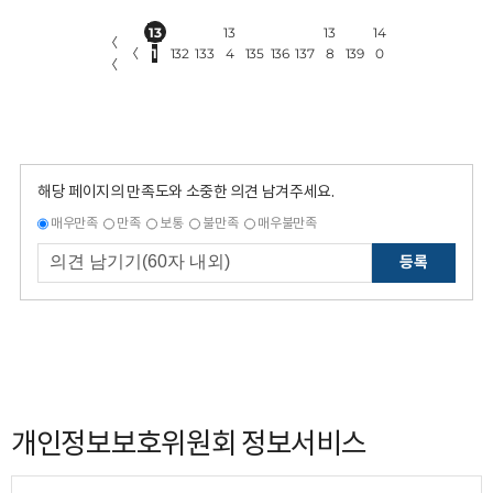
13
13
13
14
〈
〈
1
132
133
4
135
136
137
8
139
0
〈
해당 페이지의 만족도와 소중한 의견 남겨주세요.
매우만족
만족
보통
불만족
매우불만족
등록
개인정보보호위원회 정보서비스