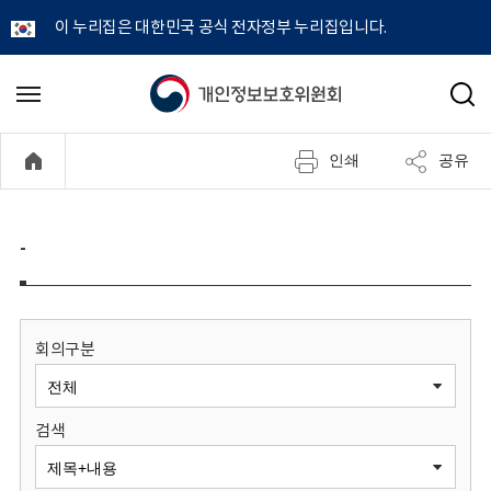
이 누리집은 대한민국 공식 전자정부 누리집입니다.
개
메
검
뉴
색
인
열
인쇄
공유
기
정
보
-
보
호
회의구분
위
검색
원