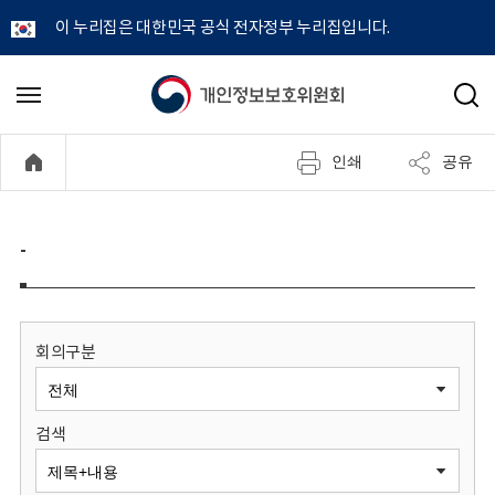
이 누리집은 대한민국 공식 전자정부 누리집입니다.
개
메
검
뉴
색
인
열
인쇄
공유
기
정
보
-
보
호
회의구분
위
검색
원