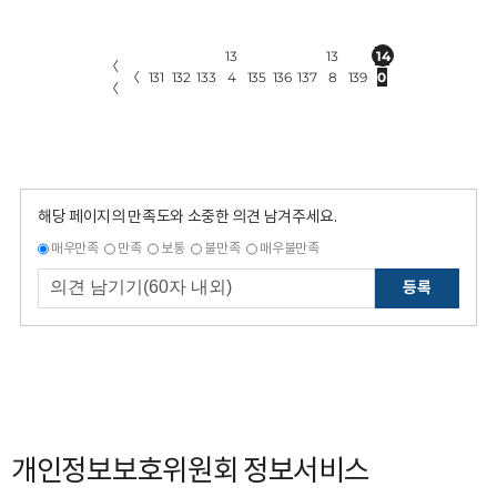
13
13
14
〈
〈
131
132
133
4
135
136
137
8
139
0
〈
해당 페이지의 만족도와 소중한 의견 남겨주세요.
매우만족
만족
보통
불만족
매우불만족
등록
개인정보보호위원회 정보서비스