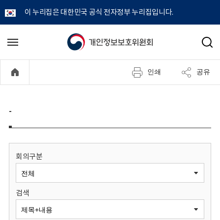
이 누리집은 대한민국 공식 전자정부 누리집입니다.
개
메
검
뉴
색
인
열
인쇄
공유
기
정
보
-
보
호
회의구분
위
검색
원