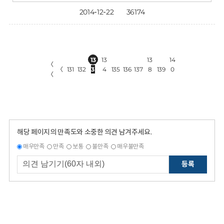
2014-12-22
36174
13
13
13
14
〈
〈
131
132
3
4
135
136
137
8
139
0
〈
해당 페이지의 만족도와 소중한 의견 남겨주세요.
매우만족
만족
보통
불만족
매우불만족
등록