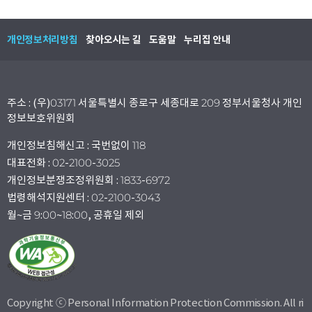
개인정보처리방침
찾아오시는 길
도움말
누리집 안내
주소 : (우)03171 서울특별시 종로구 세종대로 209 정부서울청사 개인
정보보호위원회
개인정보침해신고 : 국번없이 118
대표전화 : 02-2100-3025
개인정보분쟁조정위원회 : 1833-6972
법령해석지원센터 : 02-2100-3043
월~금 9:00~18:00, 공휴일 제외
Copyright ⓒ Personal Information Protection Commission. All ri