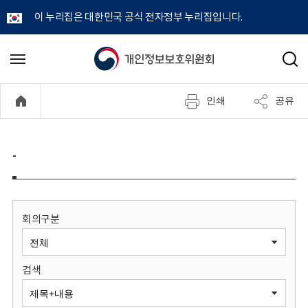
이 누리집은 대한민국 공식 전자정부 누리집입니다.
개
메
검
뉴
색
인
열
인쇄
공유
기
정
보
-
보
호
회의구분
위
검색
원