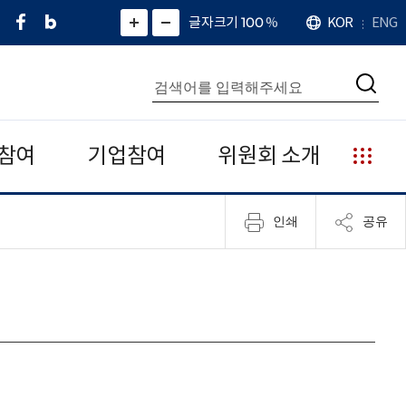
페
네
X
확
글자크기 100
%
KOR
ENG
언
화
화
이
이
(
대
어
면
면
스
버
트
수
확
축
북
블
위
대
통
소
치
검
로
터
합
색
그
)
검
색
참여
기업참여
위원회 소개
누
리
집
인쇄
공유
안
내