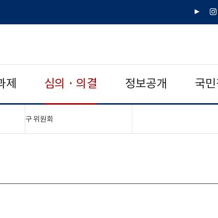
유
인
튜
스
브
타
그
램
과제
심의 · 의결
정보공개
국민
"접기,펼치기"
구 위원회