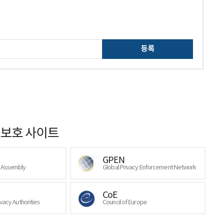
등록
보호 사이트
GPEN
y Assembly
Global Privacy Enforcement Network
CoE
ivacy Authorities
Council of Europe