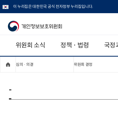
이 누리집은 대한민국 공식 전자정부 누리집입니다.
개
인
위원회 소식
정책 · 법령
국정
정
보
"접기,펼치기"
"접기,펼치기"
심의 · 의결
위원회 결정
보
호
-
위
원