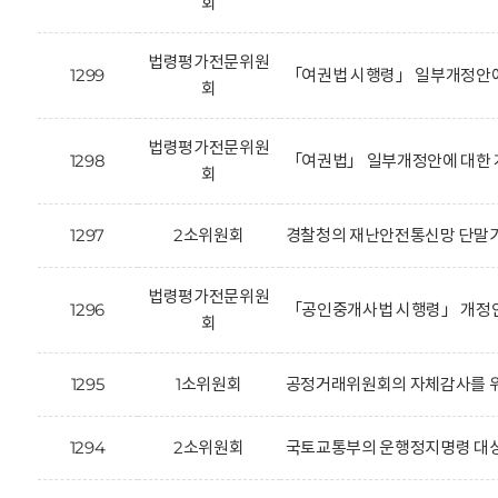
회
법령평가전문위원
1299
「여권법 시행령」 일부개정안에
회
법령평가전문위원
1298
「여권법」 일부개정안에 대한 
회
1297
2소위원회
경찰청의 재난안전통신망 단말기
법령평가전문위원
1296
「공인중개사법 시행령」 개정안(
회
1295
1소위원회
공정거래위원회의 자체감사를 위
1294
2소위원회
국토교통부의 운행정지명령 대상 