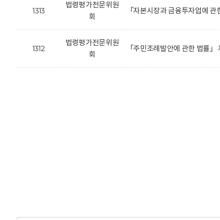
법령평가전문위원
1313
「자본시장과 금융투자업에 관한
회
법령평가전문위원
1312
「주민조례발안에 관한 법률」 
회