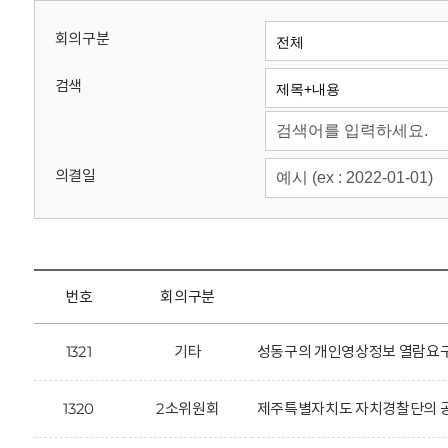
회
회의구분
검색
의결일
번호
회의구분
1321
기타
성동구의 개인영상정보 열람요구
1320
2소위원회
제주특별자치도 자치경찰단의 공