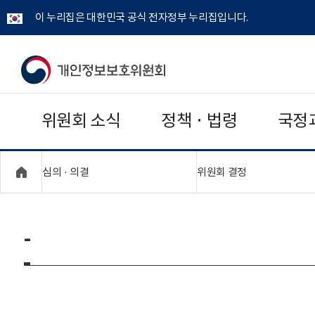
이 누리집은 대한민국 공식 전자정부 누리집입니다.
개
인
위원회 소식
정책 · 법령
국정
정
보
"접기,펼치기"
"접기,펼치기"
심의 · 의결
위원회 결정
보
호
-
위
원