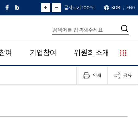
페
네
X
확
글자크기 100
%
KOR
ENG
언
화
화
이
이
(
대
어
면
면
스
버
트
수
확
축
북
블
위
대
통
소
치
검
로
터
합
색
그
)
검
색
참여
기업참여
위원회 소개
누
리
집
인쇄
공유
안
내