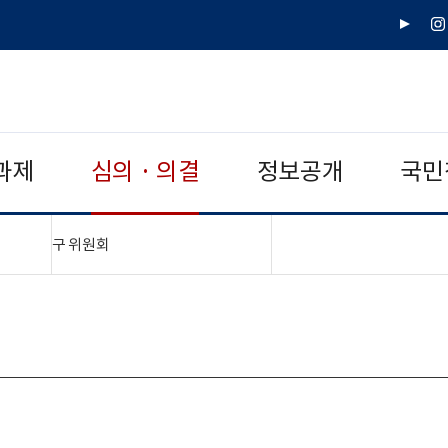
유
인
튜
스
브
타
그
램
과제
심의 · 의결
정보공개
국민
"접기,펼치기"
구 위원회