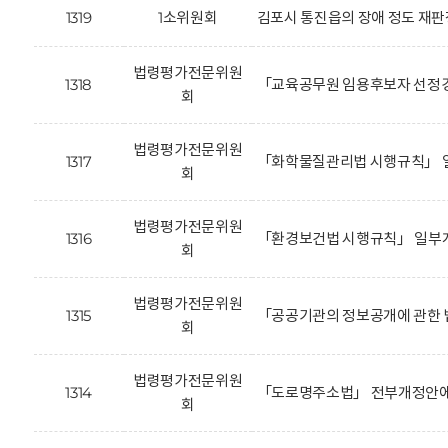
1319
1소위원회
김포시 통진읍의 장애 정도 재판
법령평가전문위원
1318
「교육공무원 임용후보자 선정경
회
법령평가전문위원
1317
「화학물질관리법 시행규칙」 일
회
법령평가전문위원
1316
「환경보건법 시행규칙」 일부개
회
법령평가전문위원
1315
「공공기관의 정보공개에 관한 
회
법령평가전문위원
1314
「도로명주소법」 전부개정안에 
회