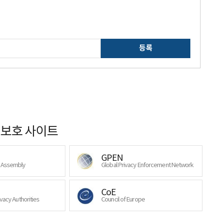
등록
보호 사이트
GPEN
y Assembly
Global Privacy Enforcement Network
CoE
ivacy Authorities
Council of Europe