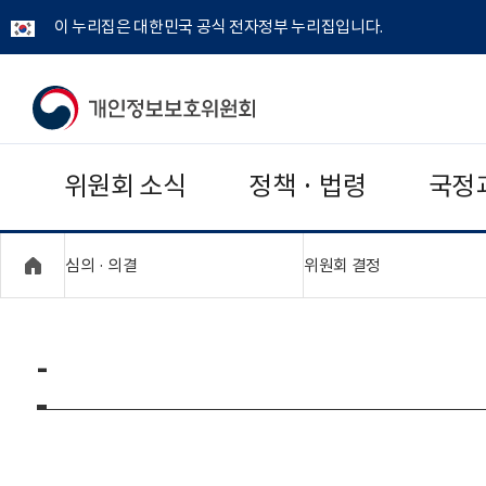
이 누리집은 대한민국 공식 전자정부 누리집입니다.
개
인
위원회 소식
정책 · 법령
국정
정
보
"접기,펼치기"
"접기,펼치기"
심의 · 의결
위원회 결정
보
호
-
위
원