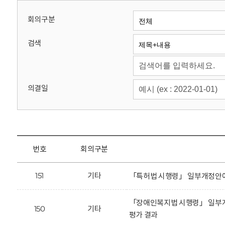
회
회의구분
검색
의결일
번호
회의구분
151
기타
「특허법 시행령」 일부개정안에
「장애인복지법 시행령」 일부개
150
기타
평가 결과