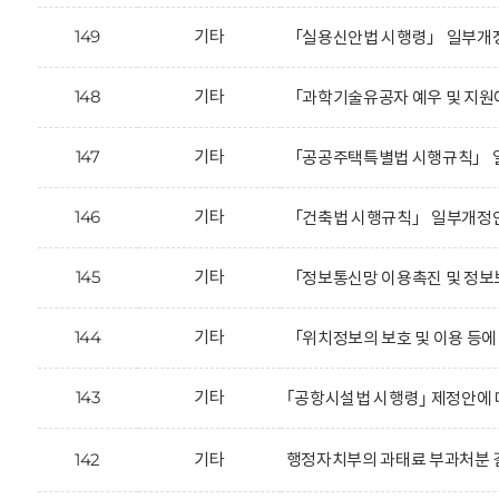
149
기타
「실용신안법 시행령」 일부개정
148
기타
「과학기술유공자 예우 및 지원에
147
기타
「공공주택특별법 시행규칙」 일
146
기타
「건축법 시행규칙」 일부개정안
145
기타
「정보통신망 이용촉진 및 정보
144
기타
「위치정보의 보호 및 이용 등에
143
기타
｢공항시설법 시행령｣ 제정안에 
142
기타
행정자치부의 과태료 부과처분 