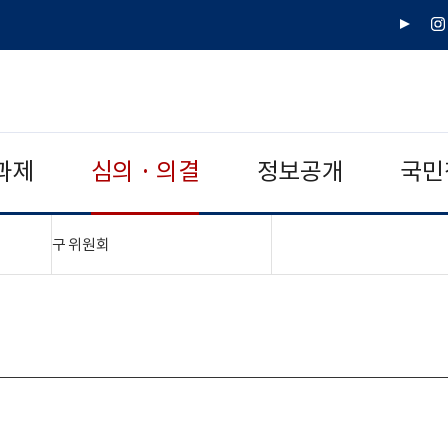
유
인
튜
스
브
타
그
램
과제
심의 · 의결
정보공개
국민
"접기,펼치기"
구 위원회