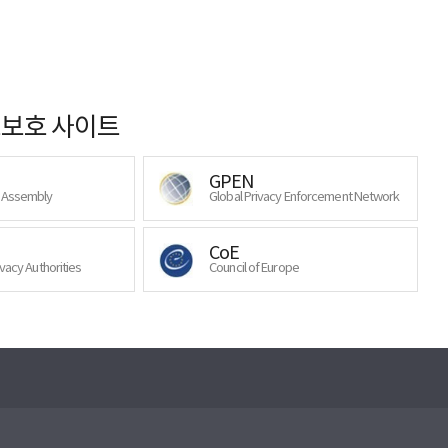
보호 사이트
GPEN
y Assembly
Global Privacy Enforcement Network
CoE
ivacy Authorities
Council of Europe