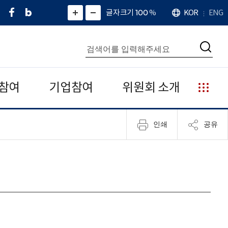
페
네
X
확
글자크기 100
%
KOR
ENG
언
화
화
이
이
(
대
어
면
면
스
버
트
수
확
축
북
블
위
대
통
소
치
검
로
터
합
색
그
)
검
색
참여
기업참여
위원회 소개
누
리
집
인쇄
공유
안
내