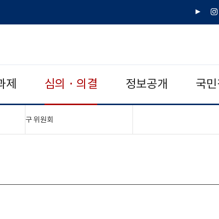
유
인
튜
스
브
타
그
램
과제
심의 · 의결
정보공개
국민
"접기,펼치기"
구 위원회