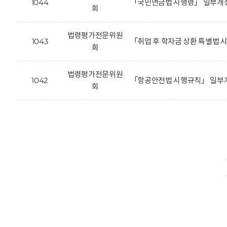
1044
「국민연금법 시행령」 일부개정
회
법령평가전문위원
1043
「취업 후 학자금 상환 특별법
회
법령평가전문위원
1042
「항공안전법 시행규칙」 일부개
회