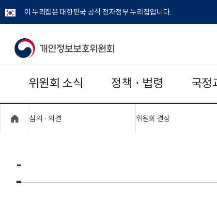
이 누리집은 대한민국 공식 전자정부 누리집입니다.
개
인
위원회 소식
정책 · 법령
국정
정
보
"접기,펼치기"
"접기,펼치기"
심의 · 의결
위원회 결정
보
호
-
위
원