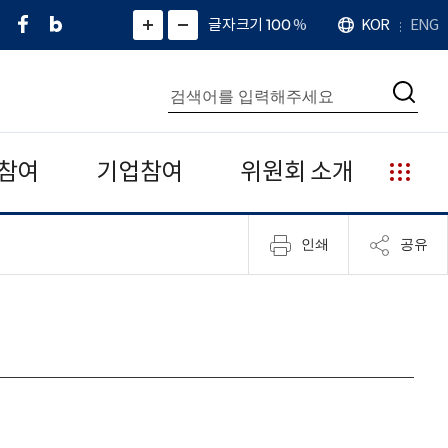
페
네
X
확
글자크기 100
%
KOR
ENG
언
화
화
이
이
(
대
어
면
면
스
버
트
수
확
축
북
블
위
대
통
소
치
검
로
터
합
색
그
)
검
색
참여
기업참여
위원회 소개
누
리
집
인쇄
공유
안
내