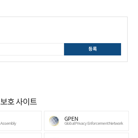
등록
보호 사이트
GPEN
y Assembly
Global Privacy Enforcement Network