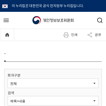
이 누리집은 대한민국 공식 전자정부 누리집입니다.
개
메
검
뉴
색
인
열
인쇄
공유
기
정
보
-
보
호
회의구분
위
검색
원