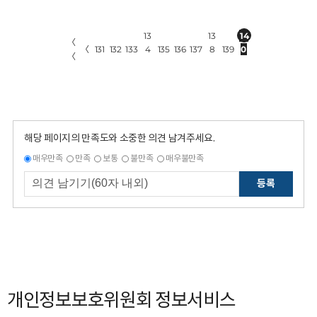
13
13
14
〈
〈
131
132
133
4
135
136
137
8
139
0
〈
해당 페이지의 만족도와 소중한 의견 남겨주세요.
매우만족
만족
보통
불만족
매우불만족
등록
개인정보보호위원회 정보서비스