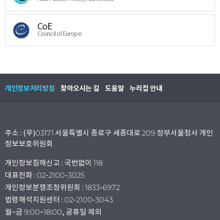
CoE
Council of Europe
개인정보처리방침
찾아오시는 길
도움말
누리집 안내
주소 : (우)03171 서울특별시 종로구 세종대로 209 정부서울청사 개인
정보보호위원회
개인정보침해신고 : 국번없이 118
대표전화 : 02-2100-3025
개인정보분쟁조정위원회 : 1833-6972
법령해석지원센터 : 02-2100-3043
월~금 9:00~18:00, 공휴일 제외