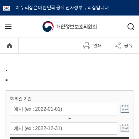
이 누리집은 대한민국 공식 전자정부 누리집입니다.
개
메
검
뉴
색
인
열
인쇄
공유
기
정
보
-
보
호
회의일 기간
위
~
원