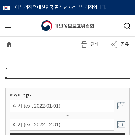
이 누리집은 대한민국 공식 전자정부 누리집입니다.
개
메
검
뉴
색
인
열
인쇄
공유
기
정
보
-
보
호
회의일 기간
위
~
원