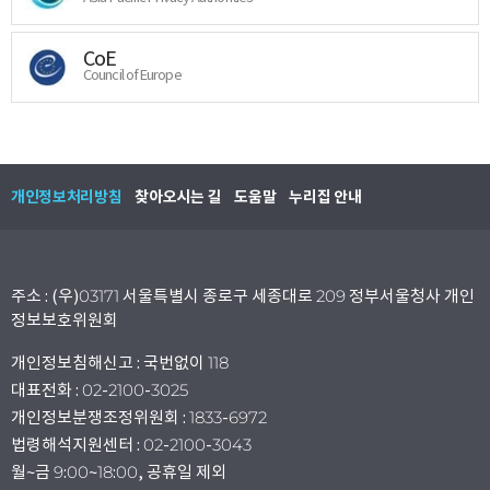
CoE
Council of Europe
개인정보처리방침
찾아오시는 길
도움말
누리집 안내
주소 : (우)03171 서울특별시 종로구 세종대로 209 정부서울청사 개인
정보보호위원회
개인정보침해신고 : 국번없이 118
대표전화 : 02-2100-3025
개인정보분쟁조정위원회 : 1833-6972
법령해석지원센터 : 02-2100-3043
월~금 9:00~18:00, 공휴일 제외