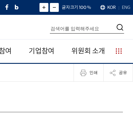
페
네
X
확
글자크기 100
%
KOR
ENG
언
화
화
이
이
(
대
어
면
면
스
버
트
수
확
축
북
블
위
대
통
소
치
검
로
터
합
색
그
)
검
색
참여
기업참여
위원회 소개
누
리
집
인쇄
공유
안
내