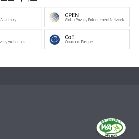
GPEN
y Assembly
Global Privacy Enforcement Network
CoE
ivacy Authorities
Council of Europe