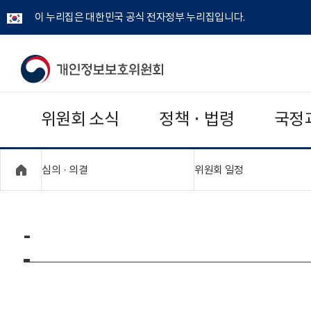
이 누리집은 대한민국 공식 전자정부 누리집입니다.
개
인
위원회 소식
정책 · 법령
국정
정
보
"접기,펼치기"
"접기,펼치기"
심의 · 의결
위원회 일정
보
호
-
위
원