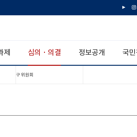
유
인
튜
스
브
타
그
램
과제
심의 · 의결
정보공개
국민
"접기,펼치기"
구 위원회