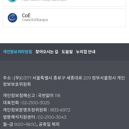
CoE
Council of Europe
개인정보처리방침
찾아오시는 길
도움말
누리집 안내
주소 : (우)03171 서울특별시 종로구 세종대로 209 정부서울청사 개인
정보보호위원회
개인정보침해신고 : 국번없이 118
대표전화 : 02-2100-3025
개인정보분쟁조정위원회 : 1833-6972
법령해석지원센터 : 02-2100-3043
월~금 9:00~18:00, 공휴일 제외