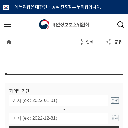
이 누리집은 대한민국 공식 전자정부 누리집입니다.
개
메
검
뉴
색
인
열
인쇄
공유
기
정
보
-
보
호
회의일 기간
위
~
원