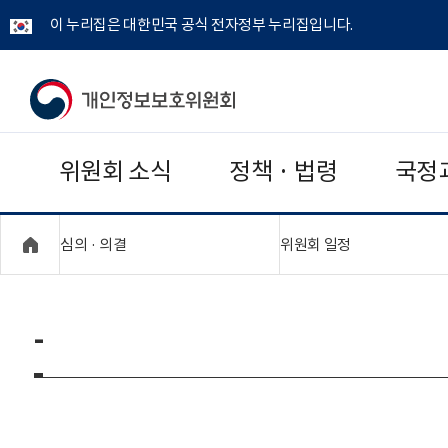
이 누리집은 대한민국 공식 전자정부 누리집입니다.
개
인
위원회 소식
정책 · 법령
국정
정
보
"접기,펼치기"
"접기,펼치기"
심의 · 의결
위원회 일정
보
호
-
위
원