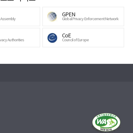
GPEN
y Assembly
Global Privacy Enforcement Network
CoE
ivacy Authorities
Council of Europe