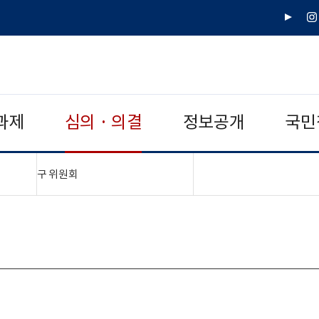
유
인
튜
스
브
타
그
램
과제
심의 · 의결
정보공개
국민
"접기,펼치기"
구 위원회