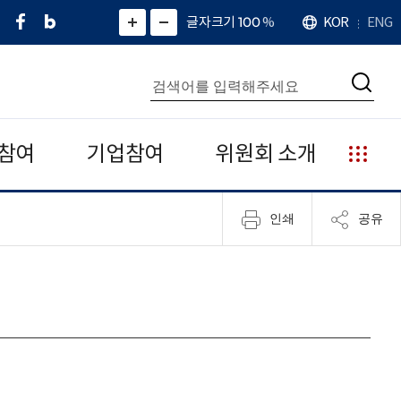
페
네
X
확
글자크기 100
%
KOR
ENG
언
화
화
이
이
(
대
어
면
면
스
버
트
수
확
축
북
블
위
대
통
소
치
검
로
터
합
색
그
)
검
색
참여
기업참여
위원회 소개
누
리
집
인쇄
공유
안
내