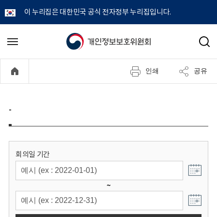
이 누리집은 대한민국 공식 전자정부 누리집입니다.
개
메
검
뉴
색
인
열
인쇄
공유
기
정
보
-
보
호
회의일 기간
위
~
원