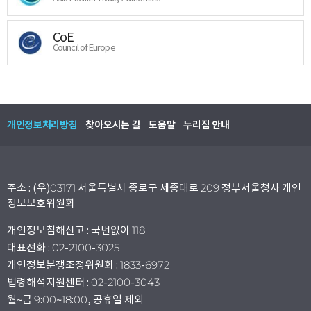
CoE
Council of Europe
개인정보처리방침
찾아오시는 길
도움말
누리집 안내
주소 : (우)03171 서울특별시 종로구 세종대로 209 정부서울청사 개인
정보보호위원회
개인정보침해신고 : 국번없이 118
대표전화 : 02-2100-3025
개인정보분쟁조정위원회 : 1833-6972
법령해석지원센터 : 02-2100-3043
월~금 9:00~18:00, 공휴일 제외