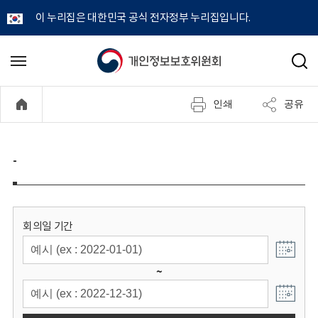
이 누리집은 대한민국 공식 전자정부 누리집입니다.
개
메
검
뉴
색
인
열
인쇄
공유
기
정
보
-
보
호
회의일 기간
위
~
원