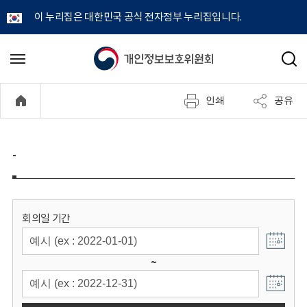
이 누리집은 대한민국 공식 전자정부 누리집입니다.
개
메
검
뉴
색
인
열
인쇄
공유
기
정
보
-
보
호
회의일 기간
위
~
원