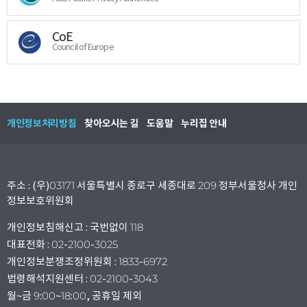
CoE
Council of Europe
개인정보처리방침
찾아오시는 길
도움말
누리집 안내
주소 : (우)03171 서울특별시 종로구 세종대로 209 정부서울청사 개인
정보보호위원회
개인정보침해신고 : 국번없이 118
대표전화 : 02-2100-3025
개인정보분쟁조정위원회 : 1833-6972
법령해석지원센터 : 02-2100-3043
월~금 9:00~18:00, 공휴일 제외