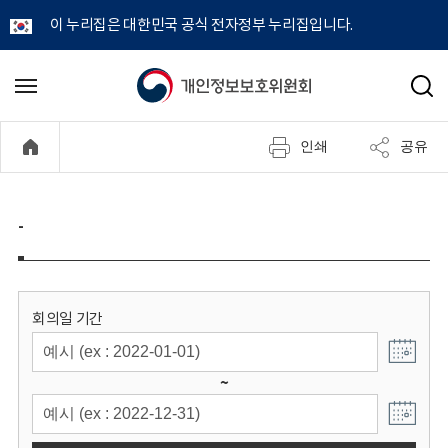
이 누리집은 대한민국 공식 전자정부 누리집입니다.
개
메
검
뉴
색
인
열
인쇄
공유
기
정
보
-
보
호
회의일 기간
위
~
원