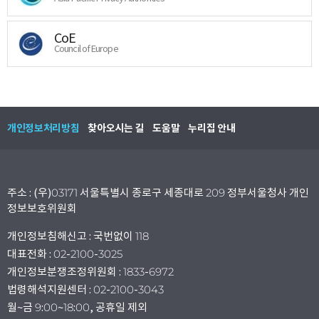
CoE
Council of Europe
개인정보처리방침
찾아오시는 길
도움말
누리집 안내
주소 : (우)03171 서울특별시 종로구 세종대로 209 정부서울청사 개인
정보보호위원회
개인정보침해신고 : 국번없이 118
대표전화 : 02-2100-3025
개인정보분쟁조정위원회 : 1833-6972
법령해석지원센터 : 02-2100-3043
월~금 9:00~18:00, 공휴일 제외