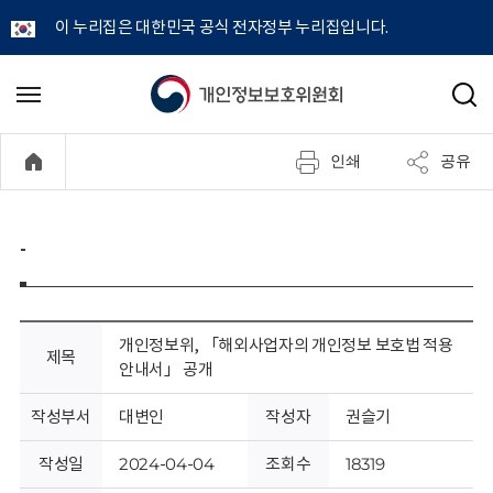
이 누리집은 대한민국 공식 전자정부 누리집입니다.
개
메
검
뉴
색
인
열
인쇄
공유
기
정
보
-
보
호
개인정보위, 「해외사업자의 개인정보 보호법 적용
제목
안내서」 공개
위
작성부서
대변인
작성자
권슬기
원
작성일
2024-04-04
조회수
18319