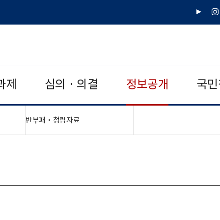
유
인
튜
스
브
타
그
램
과제
심의 · 의결
정보공개
국민
"
"접기,펼치기"
반부패‧청렴자료