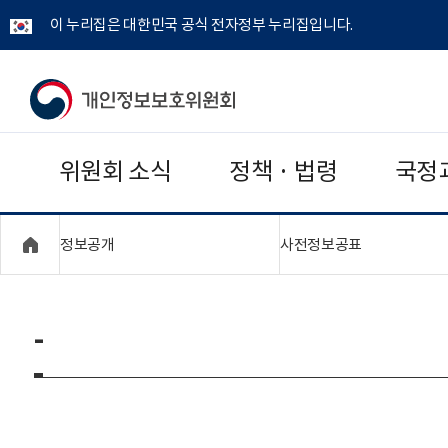
이 누리집은 대한민국 공식 전자정부 누리집입니다.
개
인
위원회 소식
정책 · 법령
국정
정
보
"접기,펼치기"
"접기,펼치기
정보공개
사전정보공표
보
호
-
위
원