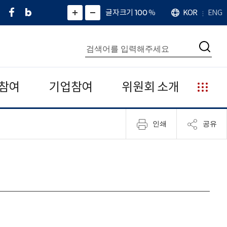
페
네
X
확
글자크기 100
%
KOR
ENG
언
화
화
이
이
(
대
어
면
면
스
버
트
수
확
축
북
블
위
대
통
소
치
검
로
터
합
색
그
)
검
색
참여
기업참여
위원회 소개
누
리
집
인쇄
공유
안
내