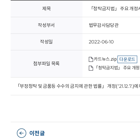
회
제목
「청탁금지법」 주요 개정사항 
작성부서
법무감사담당관
작성일
2022-06-10
카드뉴스.zip
다운로드
첨부파일 목록
「청탁금지법」 주요 개정
「부정청탁 및 금품등 수수의 금지에 관한 법률」 개정('21.12.7.)
이전글