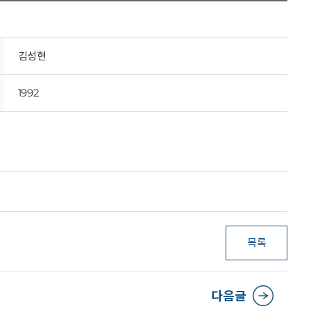
김성현
1992
목록
다음글