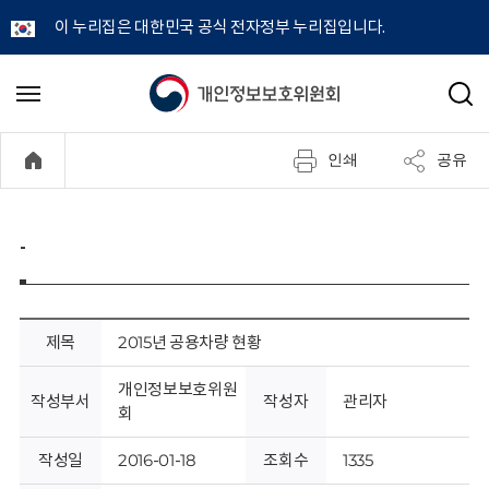
이 누리집은 대한민국 공식 전자정부 누리집입니다.
개
메
검
뉴
색
인
열
인쇄
공유
기
정
보
-
보
호
제목
2015년 공용차량 현황
위
개인정보보호위원
작성부서
작성자
관리자
회
원
작성일
2016-01-18
조회수
1335