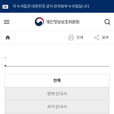
이 누리집은 대한민국 공식 전자정부 누리집입니다.
개
메
검
뉴
색
인
열
인쇄
공유
기
정
보
-
보
호
전체
위
현재 안내서
원
과거 안내서