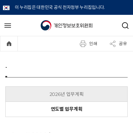
이 누리집은 대한민국 공식 전자정부 누리집입니다.
개
메
검
뉴
색
인
열
인쇄
공유
기
정
보
-
보
호
2026년 업무계획
위
연도별 업무계획
원