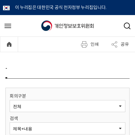
이 누리집은 대한민국 공식 전자정부 누리집입니다.
개
메
검
뉴
색
인
열
인쇄
공유
기
정
보
-
보
호
회의구분
위
검색
원