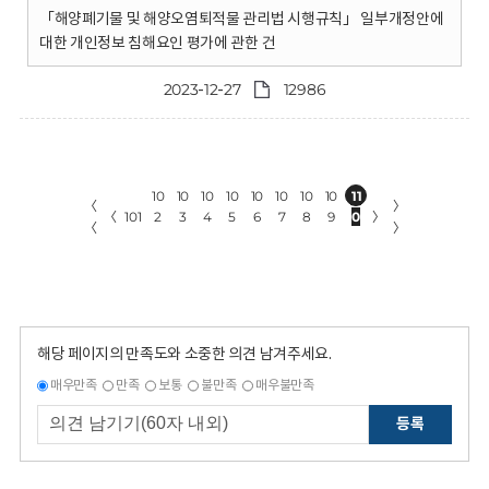
「해양폐기물 및 해양오염퇴적물 관리법 시행규칙」 일부개정안에
대한 개인정보 침해요인 평가에 관한 건
2023-12-27
12986
10
10
10
10
10
10
10
10
11
〈
〉
〈
101
2
3
4
5
6
7
8
9
0
〉
〈
〉
해당 페이지의 만족도와 소중한 의견 남겨주세요.
매우만족
만족
보통
불만족
매우불만족
등록