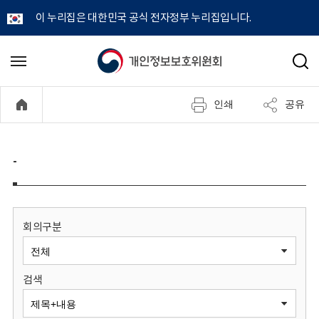
이 누리집은 대한민국 공식 전자정부 누리집입니다.
개
메
검
뉴
색
인
열
인쇄
공유
기
정
보
-
보
호
회의구분
위
검색
원